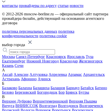
контакты
провайдеры по адресу
статьи
новости
© 2012-2026 moscow-beeline.ru — официальный сайт партнера
провайдера билайн, действующий на основании агентского
договора
политика персональных данных
политика
конфиденциальности
политика cookie
выбор города
Москва
Санкт-Петербург
Красноярск
Ярославль
Тула
Екатеринбург
Нижний Новгород
Краснодар
Железногорск
Казань
Сочи
А
Аксай
Алексин
Алтуховка
Апрелевка
Арзамас
Архангельск
Астрахань
Афонино
Ачинск
Б
Балаково
Балахна
Балашиха
Балашов
Барнаул
Батайск
Батино
Белово
Березовский
Богородицк
Бор
Брянск
Бугры
В
Верхнее Дуброво
Верхнетемерницкий
Верхняя Пышма
Вичуга
ВНИИССОК
Волгоград
Волгодонск
Волгореченск
Волжский
Вологда
Воронеж
Воротынск
Воскресенск