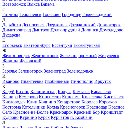
Всеволожск
Выкса
Вязьма
Г
Гатчина
Георгиевск
Горелово
Городище
Горячеводский
Д
Дерябиха
Десногорск
Дзержинск
Дзержинский
Дивногорск
Димитровград
Дмитров
Долгопрудный
Долинск
Домодедово
Дударева
Е
Егорьевск
Екатеринбург
Ессентуки
Ессентукская
Ж
Железноводск
Железногорск
Железнодорожный
Жигулевск
Жилина
Жуковский
З
Заречье
Зеленогорск
Зеленоград
Зеленодольск
И
Иваново
Ивантеевка
Изобильный
Иннополис
Иркутск
К
Кадуй
Казань
Калининград
Калуга
Камызяк
Караваево
Кашира
Кемерово
Кингисепп
Кинешма
Киселевка
Киселёвск
Кисловодск
Клин
Колпино
Кондратово
Королев
Корсаков
Кострома
Котельники
Кохма
Красногорск
Краснодар
Красное
Село
Красное-на-Волге
Красноярск
Красный Бор
Кронштадт
Кудрово
Куркино
Курск
Курчатов
п. Комбайн
Л
Ликино-Дулево
Липецк
Лобня
Люберцы