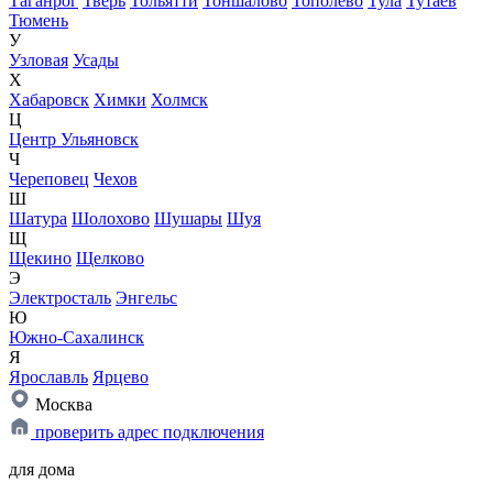
Таганрог
Тверь
Тольятти
Тоншалово
Тополево
Тула
Тутаев
Тюмень
У
Узловая
Усады
Х
Хабаровск
Химки
Холмск
Ц
Центр Ульяновск
Ч
Череповец
Чехов
Ш
Шатура
Шолохово
Шушары
Шуя
Щ
Щекино
Щелково
Э
Электросталь
Энгельс
Ю
Южно-Сахалинск
Я
Ярославль
Ярцево
Москва
проверить адрес подключения
для дома