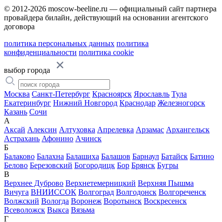
© 2012-2026 moscow-beeline.ru — официальный сайт партнера
провайдера билайн, действующий на основании агентского
договора
политика персональных данных
политика
конфиденциальности
политика cookie
выбор города
Москва
Санкт-Петербург
Красноярск
Ярославль
Тула
Екатеринбург
Нижний Новгород
Краснодар
Железногорск
Казань
Сочи
А
Аксай
Алексин
Алтуховка
Апрелевка
Арзамас
Архангельск
Астрахань
Афонино
Ачинск
Б
Балаково
Балахна
Балашиха
Балашов
Барнаул
Батайск
Батино
Белово
Березовский
Богородицк
Бор
Брянск
Бугры
В
Верхнее Дуброво
Верхнетемерницкий
Верхняя Пышма
Вичуга
ВНИИССОК
Волгоград
Волгодонск
Волгореченск
Волжский
Вологда
Воронеж
Воротынск
Воскресенск
Всеволожск
Выкса
Вязьма
Г