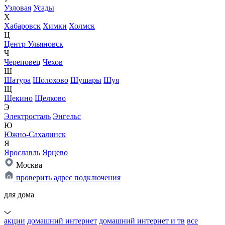
Узловая
Усады
Х
Хабаровск
Химки
Холмск
Ц
Центр Ульяновск
Ч
Череповец
Чехов
Ш
Шатура
Шолохово
Шушары
Шуя
Щ
Щекино
Щелково
Э
Электросталь
Энгельс
Ю
Южно-Сахалинск
Я
Ярославль
Ярцево
Москва
проверить адрес подключения
для дома
акции
домашний интернет
домашний интернет и тв
все