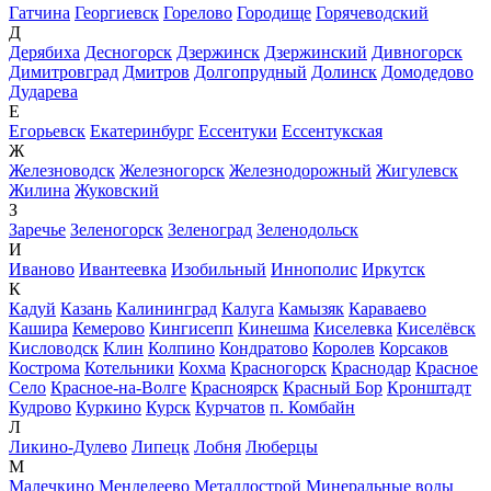
Гатчина
Георгиевск
Горелово
Городище
Горячеводский
Д
Дерябиха
Десногорск
Дзержинск
Дзержинский
Дивногорск
Димитровград
Дмитров
Долгопрудный
Долинск
Домодедово
Дударева
Е
Егорьевск
Екатеринбург
Ессентуки
Ессентукская
Ж
Железноводск
Железногорск
Железнодорожный
Жигулевск
Жилина
Жуковский
З
Заречье
Зеленогорск
Зеленоград
Зеленодольск
И
Иваново
Ивантеевка
Изобильный
Иннополис
Иркутск
К
Кадуй
Казань
Калининград
Калуга
Камызяк
Караваево
Кашира
Кемерово
Кингисепп
Кинешма
Киселевка
Киселёвск
Кисловодск
Клин
Колпино
Кондратово
Королев
Корсаков
Кострома
Котельники
Кохма
Красногорск
Краснодар
Красное
Село
Красное-на-Волге
Красноярск
Красный Бор
Кронштадт
Кудрово
Куркино
Курск
Курчатов
п. Комбайн
Л
Ликино-Дулево
Липецк
Лобня
Люберцы
М
Малечкино
Менделеево
Металлострой
Минеральные воды