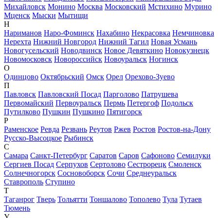
Михайловск
Монино
Москва
Московский
Мстихино
Мурино
Мценск
Мыски
Мытищи
Н
Нариманов
Наро-Фоминск
Нахабино
Некрасовка
Немчиновка
Нерехта
Нижний Новгород
Нижний Тагил
Новая Усмань
Новогусельский
Новодвинск
Новое Девяткино
Новокузнецк
Новомосковск
Новороссийск
Новоуральск
Ногинск
О
Одинцово
Октябрьский
Омск
Орел
Орехово-Зуево
П
Павловск
Павловский Посад
Парголово
Патрушева
Первомайский
Первоуральск
Пермь
Петергоф
Подольск
Путилково
Пушкин
Пушкино
Пятигорск
Р
Раменское
Ревда
Резвань
Реутов
Ржев
Ростов
Ростов-на-Дону
Русско-Высоцкое
Рыбинск
С
Самара
Санкт-Петербург
Саратов
Саров
Сафоново
Семилуки
Сергиев Посад
Серпухов
Сертолово
Сестрорецк
Смоленск
Солнечногорск
Сосновоборск
Сочи
Среднеуральск
Ставрополь
Ступино
Т
Таганрог
Тверь
Тольятти
Тоншалово
Тополево
Тула
Тутаев
Тюмень
У