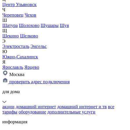
Центр Ульяновск
Ч
Череповец
Чехов
Ш
Шатура
Шолохово
Шушары
Шуя
Щ
Щекино
Щелково
Э
Электросталь
Энгельс
Ю
Южно-Сахалинск
Я
Ярославль
Ярцево
Москва
проверить адрес подключения
для дома
акции
домашний интернет
домашний интернет и тв
все
тарифы
оборудование
дополнительные услуги
информация