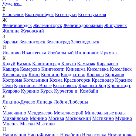
Дударева
Е
Егорьевск
Екатеринбург
Ессентуки
Ессентукская
Ж
Железноводск
Железногорск
Железнодорожный
Жигулевск
Жилина
Жуковский
З
Заречье
Зеленогорск
Зеленоград
Зеленодольск
И
Иваново
Ивантеевка
Изобильный
Иннополис
Иркутск
К
Кадуй
Казань
Калининград
Калуга
Камызяк
Караваево
Кашира
Кемерово
Кингисепп
Кинешма
Киселевка
Киселёвск
Кисловодск
Клин
Колпино
Кондратово
Королев
Корсаков
Кострома
Котельники
Кохма
Красногорск
Краснодар
Красное
Село
Красное-на-Волге
Красноярск
Красный Бор
Кронштадт
Кудрово
Куркино
Курск
Курчатов
п. Комбайн
Л
Ликино-Дулево
Липецк
Лобня
Люберцы
М
Малечкино
Менделеево
Металлострой
Минеральные воды
Михайловск
Монино
Москва
Московский
Мстихино
Мурино
Мценск
Мыски
Мытищи
Н
Нариманов
Наро-Фоминск
Нахабино
Некрасовка
Немчиновка