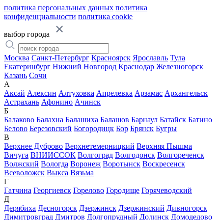
политика персональных данных
политика
конфиденциальности
политика cookie
выбор города
Москва
Санкт-Петербург
Красноярск
Ярославль
Тула
Екатеринбург
Нижний Новгород
Краснодар
Железногорск
Казань
Сочи
А
Аксай
Алексин
Алтуховка
Апрелевка
Арзамас
Архангельск
Астрахань
Афонино
Ачинск
Б
Балаково
Балахна
Балашиха
Балашов
Барнаул
Батайск
Батино
Белово
Березовский
Богородицк
Бор
Брянск
Бугры
В
Верхнее Дуброво
Верхнетемерницкий
Верхняя Пышма
Вичуга
ВНИИССОК
Волгоград
Волгодонск
Волгореченск
Волжский
Вологда
Воронеж
Воротынск
Воскресенск
Всеволожск
Выкса
Вязьма
Г
Гатчина
Георгиевск
Горелово
Городище
Горячеводский
Д
Дерябиха
Десногорск
Дзержинск
Дзержинский
Дивногорск
Димитровград
Дмитров
Долгопрудный
Долинск
Домодедово