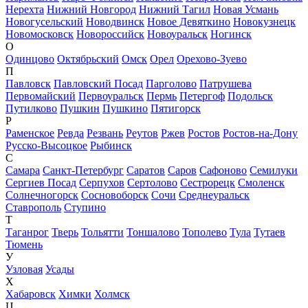
Нерехта
Нижний Новгород
Нижний Тагил
Новая Усмань
Новогусельский
Новодвинск
Новое Девяткино
Новокузнецк
Новомосковск
Новороссийск
Новоуральск
Ногинск
О
Одинцово
Октябрьский
Омск
Орел
Орехово-Зуево
П
Павловск
Павловский Посад
Парголово
Патрушева
Первомайский
Первоуральск
Пермь
Петергоф
Подольск
Путилково
Пушкин
Пушкино
Пятигорск
Р
Раменское
Ревда
Резвань
Реутов
Ржев
Ростов
Ростов-на-Дону
Русско-Высоцкое
Рыбинск
С
Самара
Санкт-Петербург
Саратов
Саров
Сафоново
Семилуки
Сергиев Посад
Серпухов
Сертолово
Сестрорецк
Смоленск
Солнечногорск
Сосновоборск
Сочи
Среднеуральск
Ставрополь
Ступино
Т
Таганрог
Тверь
Тольятти
Тоншалово
Тополево
Тула
Тутаев
Тюмень
У
Узловая
Усады
Х
Хабаровск
Химки
Холмск
Ц