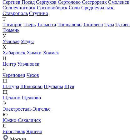
Сергиев Посад
Серпухов
Сертолово
Сестрорецк
Смоленск
Солнечногорск
Сосновоборск
Сочи
Среднеуральск
Ставрополь
Ступино
Т
Таганрог
Тверь
Тольятти
Тоншалово
Тополево
Тула
Тутаев
Тюмень
У
Узловая
Усады
Х
Хабаровск
Химки
Холмск
Ц
Центр Ульяновск
Ч
Череповец
Чехов
Ш
Шатура
Шолохово
Шушары
Шуя
Щ
Щекино
Щелково
Э
Электросталь
Энгельс
Ю
Южно-Сахалинск
Я
Ярославль
Ярцево
Москва