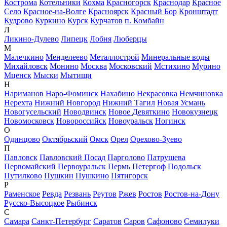
Кострома
Котельники
Кохма
Красногорск
Краснодар
Красное
Село
Красное-на-Волге
Красноярск
Красный Бор
Кронштадт
Кудрово
Куркино
Курск
Курчатов
п. Комбайн
Л
Ликино-Дулево
Липецк
Лобня
Люберцы
М
Малечкино
Менделеево
Металлострой
Минеральные воды
Михайловск
Монино
Москва
Московский
Мстихино
Мурино
Мценск
Мыски
Мытищи
Н
Нариманов
Наро-Фоминск
Нахабино
Некрасовка
Немчиновка
Нерехта
Нижний Новгород
Нижний Тагил
Новая Усмань
Новогусельский
Новодвинск
Новое Девяткино
Новокузнецк
Новомосковск
Новороссийск
Новоуральск
Ногинск
О
Одинцово
Октябрьский
Омск
Орел
Орехово-Зуево
П
Павловск
Павловский Посад
Парголово
Патрушева
Первомайский
Первоуральск
Пермь
Петергоф
Подольск
Путилково
Пушкин
Пушкино
Пятигорск
Р
Раменское
Ревда
Резвань
Реутов
Ржев
Ростов
Ростов-на-Дону
Русско-Высоцкое
Рыбинск
С
Самара
Санкт-Петербург
Саратов
Саров
Сафоново
Семилуки