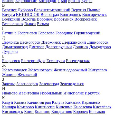
Белово
Березовский
Богородицк
Бор
Брянск
Бугры
В
Верхнее Дуброво
Верхнетемерницкий
Верхняя Пышма
Вичуга
ВНИИССОК
Волгоград
Волгодонск
Волгореченск
Волжский
Вологда
Воронеж
Воротынск
Воскресенск
Всеволожск
Выкса
Вязьма
Г
Гатчина
Георгиевск
Горелово
Городище
Горячеводский
Д
Дерябиха
Десногорск
Дзержинск
Дзержинский
Дивногорск
Димитровград
Дмитров
Долгопрудный
Долинск
Домодедово
Дударева
Е
Егорьевск
Екатеринбург
Ессентуки
Ессентукская
Ж
Железноводск
Железногорск
Железнодорожный
Жигулевск
Жилина
Жуковский
З
Заречье
Зеленогорск
Зеленоград
Зеленодольск
И
Иваново
Ивантеевка
Изобильный
Иннополис
Иркутск
К
Кадуй
Казань
Калининград
Калуга
Камызяк
Караваево
Кашира
Кемерово
Кингисепп
Кинешма
Киселевка
Киселёвск
Кисловодск
Клин
Колпино
Кондратово
Королев
Корсаков