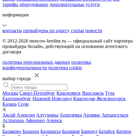
тарифы
оборудование
дополнительные услуги
информация
контакты
провайдеры по адресу
статьи
новости
© 2012-2026 moscow-beeline.ru — официальный сайт партнера
провайдера билайн, действующий на основании агентского
договора
политика персональных данных
политика
конфиденциальности
политика cookie
выбор города
Москва
Санкт-Петербург
Красноярск
Ярославль
Тула
Екатеринбург
Нижний Новгород
Краснодар
Железногорск
Казань
Сочи
А
Аксай
Алексин
Алтуховка
Апрелевка
Арзамас
Архангельск
Астрахань
Афонино
Ачинск
Б
Балаково
Балахна
Балашиха
Балашов
Барнаул
Батайск
Батино