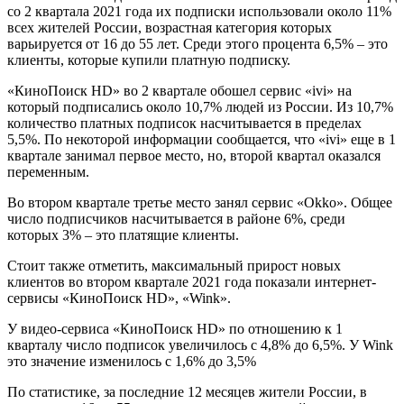
со 2 квартала 2021 года их подписки использовали около 11%
всех жителей России, возрастная категория которых
варьируется от 16 до 55 лет. Среди этого процента 6,5% – это
клиенты, которые купили платную подписку.
«КиноПоиск HD» во 2 квартале обошел сервис «ivi» на
который подписались около 10,7% людей из России. Из 10,7%
количество платных подписок насчитывается в пределах
5,5%. По некоторой информации сообщается, что «ivi» еще в 1
квартале занимал первое место, но, второй квартал оказался
переменным.
Во втором квартале третье место занял сервис «Okko». Общее
число подписчиков насчитывается в районе 6%, среди
которых 3% – это платящие клиенты.
Стоит также отметить, максимальный прирост новых
клиентов во втором квартале 2021 года показали интернет-
сервисы «КиноПоиск HD», «Wink».
У видео-сервиса «КиноПоиск HD» по отношению к 1
кварталу число подписок увеличилось с 4,8% до 6,5%. У Wink
это значение изменилось с 1,6% до 3,5%
По статистике, за последние 12 месяцев жители России, в