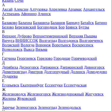
Казань
Сочи
А
Аксай
Алексин
Алтуховка
Апрелевка
Арзамас
Архангельск
Астрахань
Афонино
Ачинск
Б
Балаково
Балахна
Балашиха
Балашов
Барнаул
Батайск
Батино
Белово
Березовский
Богородицк
Бор
Брянск
Бугры
В
Верхнее Дуброво
Верхнетемерницкий
Верхняя Пышма
Вичуга
ВНИИССОК
Волгоград
Волгодонск
Волгореченск
Волжский
Вологда
Воронеж
Воротынск
Воскресенск
Всеволожск
Выкса
Вязьма
Г
Гатчина
Георгиевск
Горелово
Городище
Горячеводский
Д
Дерябиха
Десногорск
Дзержинск
Дзержинский
Дивногорск
Димитровград
Дмитров
Долгопрудный
Долинск
Домодедово
Дударева
Е
Егорьевск
Екатеринбург
Ессентуки
Ессентукская
Ж
Железноводск
Железногорск
Железнодорожный
Жигулевск
Жилина
Жуковский
З
Заречье
Зеленогорск
Зеленоград
Зеленодольск