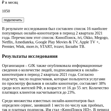
₽ в месяц
1050
подключить
В результате исследования был составлен список 16 наиболее
популярных онлайн-кинотеатров в период 2 квартала 2021
года. Перечислим этот список: КиноПоиск, ivi, Okko, Megogo,
Netflix, Amediateka, Google Play Movies & TV, Apple TV +,
Premier, Wink, more.tv, START, tvzavr, Билайн ТВ.
Результаты исследования
Организация – GfK также опубликовала информационные
сведения о количестве людей, подписавшимся к онлайн-
кинотеатрам в период 2 квартала 2021 года. Согласно
подсчету, число подписчиков, которые пользуются услугами
по просмотру фильмов в онлайн кинотеатре, составляет 38%
среди всех жителей РФ, в возрасте от 16 до 55 лет. Количество
платящих клиентов насчитывается до 23%.
Среди множества известных онлайн-кинотеатров был
определен сервис, занявший 1 место по числу как пробных,
так и платных подписок. Им стал «КиноПоиск HD». В период