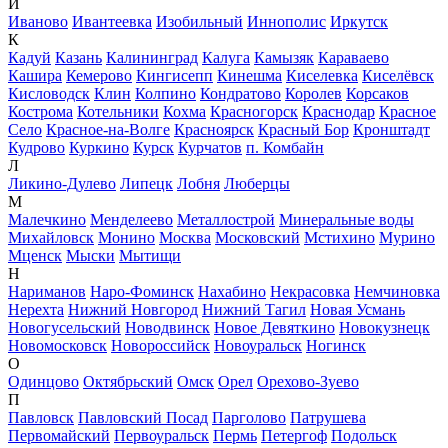
И
Иваново
Ивантеевка
Изобильный
Иннополис
Иркутск
К
Кадуй
Казань
Калининград
Калуга
Камызяк
Караваево
Кашира
Кемерово
Кингисепп
Кинешма
Киселевка
Киселёвск
Кисловодск
Клин
Колпино
Кондратово
Королев
Корсаков
Кострома
Котельники
Кохма
Красногорск
Краснодар
Красное
Село
Красное-на-Волге
Красноярск
Красный Бор
Кронштадт
Кудрово
Куркино
Курск
Курчатов
п. Комбайн
Л
Ликино-Дулево
Липецк
Лобня
Люберцы
М
Малечкино
Менделеево
Металлострой
Минеральные воды
Михайловск
Монино
Москва
Московский
Мстихино
Мурино
Мценск
Мыски
Мытищи
Н
Нариманов
Наро-Фоминск
Нахабино
Некрасовка
Немчиновка
Нерехта
Нижний Новгород
Нижний Тагил
Новая Усмань
Новогусельский
Новодвинск
Новое Девяткино
Новокузнецк
Новомосковск
Новороссийск
Новоуральск
Ногинск
О
Одинцово
Октябрьский
Омск
Орел
Орехово-Зуево
П
Павловск
Павловский Посад
Парголово
Патрушева
Первомайский
Первоуральск
Пермь
Петергоф
Подольск