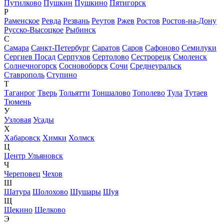
Путилково
Пушкин
Пушкино
Пятигорск
Р
Раменское
Ревда
Резвань
Реутов
Ржев
Ростов
Ростов-на-Дону
Русско-Высоцкое
Рыбинск
С
Самара
Санкт-Петербург
Саратов
Саров
Сафоново
Семилуки
Сергиев Посад
Серпухов
Сертолово
Сестрорецк
Смоленск
Солнечногорск
Сосновоборск
Сочи
Среднеуральск
Ставрополь
Ступино
Т
Таганрог
Тверь
Тольятти
Тоншалово
Тополево
Тула
Тутаев
Тюмень
У
Узловая
Усады
Х
Хабаровск
Химки
Холмск
Ц
Центр Ульяновск
Ч
Череповец
Чехов
Ш
Шатура
Шолохово
Шушары
Шуя
Щ
Щекино
Щелково
Э