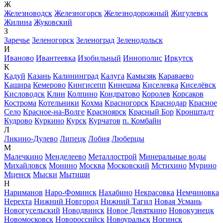
Ж
Железноводск
Железногорск
Железнодорожный
Жигулевск
Жилина
Жуковский
З
Заречье
Зеленогорск
Зеленоград
Зеленодольск
И
Иваново
Ивантеевка
Изобильный
Иннополис
Иркутск
К
Кадуй
Казань
Калининград
Калуга
Камызяк
Караваево
Кашира
Кемерово
Кингисепп
Кинешма
Киселевка
Киселёвск
Кисловодск
Клин
Колпино
Кондратово
Королев
Корсаков
Кострома
Котельники
Кохма
Красногорск
Краснодар
Красное
Село
Красное-на-Волге
Красноярск
Красный Бор
Кронштадт
Кудрово
Куркино
Курск
Курчатов
п. Комбайн
Л
Ликино-Дулево
Липецк
Лобня
Люберцы
М
Малечкино
Менделеево
Металлострой
Минеральные воды
Михайловск
Монино
Москва
Московский
Мстихино
Мурино
Мценск
Мыски
Мытищи
Н
Нариманов
Наро-Фоминск
Нахабино
Некрасовка
Немчиновка
Нерехта
Нижний Новгород
Нижний Тагил
Новая Усмань
Новогусельский
Новодвинск
Новое Девяткино
Новокузнецк
Новомосковск
Новороссийск
Новоуральск
Ногинск