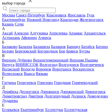
выбор города
Москва
Санкт-Петербург
Красноярск
Ярославль
Тула
Екатеринбург
Нижний Новгород
Краснодар
Железногорск
Казань
Сочи
А
Аксай
Алексин
Алтуховка
Апрелевка
Арзамас
Архангельск
Астрахань
Афонино
Ачинск
Б
Балаково
Балахна
Балашиха
Балашов
Барнаул
Батайск
Батино
Белово
Березовский
Богородицк
Бор
Брянск
Бугры
В
Верхнее Дуброво
Верхнетемерницкий
Верхняя Пышма
Вичуга
ВНИИССОК
Волгоград
Волгодонск
Волгореченск
Волжский
Вологда
Воронеж
Воротынск
Воскресенск
Всеволожск
Выкса
Вязьма
Г
Гатчина
Георгиевск
Горелово
Городище
Горячеводский
Д
Дерябиха
Десногорск
Дзержинск
Дзержинский
Дивногорск
Димитровград
Дмитров
Долгопрудный
Долинск
Домодедово
Дударева
Е
Егорьевск
Екатеринбург
Ессентуки
Ессентукская