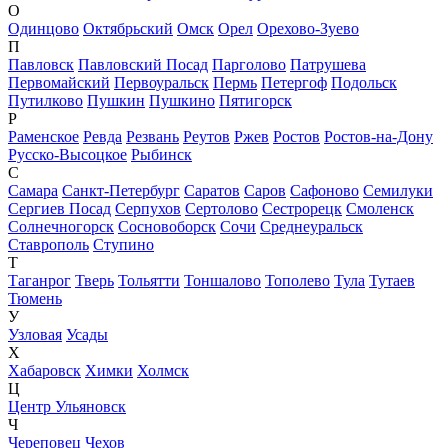
О
Одинцово
Октябрьский
Омск
Орел
Орехово-Зуево
П
Павловск
Павловский Посад
Парголово
Патрушева
Первомайский
Первоуральск
Пермь
Петергоф
Подольск
Путилково
Пушкин
Пушкино
Пятигорск
Р
Раменское
Ревда
Резвань
Реутов
Ржев
Ростов
Ростов-на-Дону
Русско-Высоцкое
Рыбинск
С
Самара
Санкт-Петербург
Саратов
Саров
Сафоново
Семилуки
Сергиев Посад
Серпухов
Сертолово
Сестрорецк
Смоленск
Солнечногорск
Сосновоборск
Сочи
Среднеуральск
Ставрополь
Ступино
Т
Таганрог
Тверь
Тольятти
Тоншалово
Тополево
Тула
Тутаев
Тюмень
У
Узловая
Усады
Х
Хабаровск
Химки
Холмск
Ц
Центр Ульяновск
Ч
Череповец
Чехов