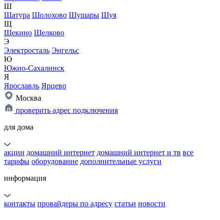
Ш
Шатура
Шолохово
Шушары
Шуя
Щ
Щекино
Щелково
Э
Электросталь
Энгельс
Ю
Южно-Сахалинск
Я
Ярославль
Ярцево
Москва
проверить адрес подключения
для дома
акции
домашний интернет
домашний интернет и тв
все
тарифы
оборудование
дополнительные услуги
информация
контакты
провайдеры по адресу
статьи
новости