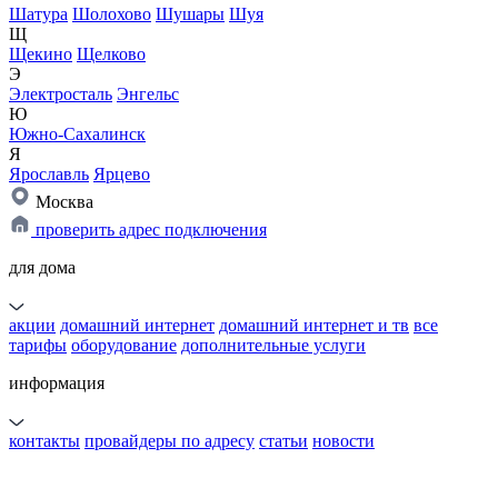
Шатура
Шолохово
Шушары
Шуя
Щ
Щекино
Щелково
Э
Электросталь
Энгельс
Ю
Южно-Сахалинск
Я
Ярославль
Ярцево
Москва
проверить адрес подключения
для дома
акции
домашний интернет
домашний интернет и тв
все
тарифы
оборудование
дополнительные услуги
информация
контакты
провайдеры по адресу
статьи
новости