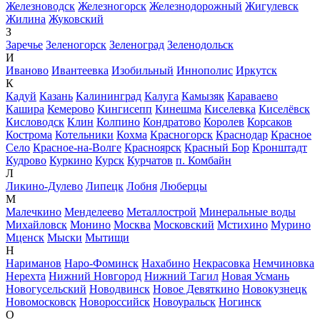
Железноводск
Железногорск
Железнодорожный
Жигулевск
Жилина
Жуковский
З
Заречье
Зеленогорск
Зеленоград
Зеленодольск
И
Иваново
Ивантеевка
Изобильный
Иннополис
Иркутск
К
Кадуй
Казань
Калининград
Калуга
Камызяк
Караваево
Кашира
Кемерово
Кингисепп
Кинешма
Киселевка
Киселёвск
Кисловодск
Клин
Колпино
Кондратово
Королев
Корсаков
Кострома
Котельники
Кохма
Красногорск
Краснодар
Красное
Село
Красное-на-Волге
Красноярск
Красный Бор
Кронштадт
Кудрово
Куркино
Курск
Курчатов
п. Комбайн
Л
Ликино-Дулево
Липецк
Лобня
Люберцы
М
Малечкино
Менделеево
Металлострой
Минеральные воды
Михайловск
Монино
Москва
Московский
Мстихино
Мурино
Мценск
Мыски
Мытищи
Н
Нариманов
Наро-Фоминск
Нахабино
Некрасовка
Немчиновка
Нерехта
Нижний Новгород
Нижний Тагил
Новая Усмань
Новогусельский
Новодвинск
Новое Девяткино
Новокузнецк
Новомосковск
Новороссийск
Новоуральск
Ногинск
О