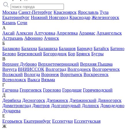
Москва
Санкт-Петербург
Красноярск
Ярославль
Тула
Екатеринбург
Нижний Новгород
Краснодар
Железногорск
Казань
Сочи
А
Аксай
Алексин
Алтуховка
Апрелевка
Арзамас
Архангельск
Астрахань
Афонино
Ачинск
Б
Балаково
Балахна
Балашиха
Балашов
Барнаул
Батайск
Батино
Белово
Березовский
Богородицк
Бор
Брянск
Бугры
В
Верхнее Дуброво
Верхнетемерницкий
Верхняя Пышма
Вичуга
ВНИИССОК
Волгоград
Волгодонск
Волгореченск
Волжский
Вологда
Воронеж
Воротынск
Воскресенск
Всеволожск
Выкса
Вязьма
Г
Гатчина
Георгиевск
Горелово
Городище
Горячеводский
Д
Дерябиха
Десногорск
Дзержинск
Дзержинский
Дивногорск
Димитровград
Дмитров
Долгопрудный
Долинск
Домодедово
Дударева
Е
Егорьевск
Екатеринбург
Ессентуки
Ессентукская
Ж