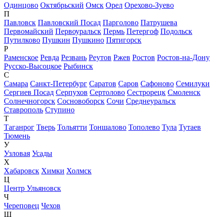
Одинцово
Октябрьский
Омск
Орел
Орехово-Зуево
П
Павловск
Павловский Посад
Парголово
Патрушева
Первомайский
Первоуральск
Пермь
Петергоф
Подольск
Путилково
Пушкин
Пушкино
Пятигорск
Р
Раменское
Ревда
Резвань
Реутов
Ржев
Ростов
Ростов-на-Дону
Русско-Высоцкое
Рыбинск
С
Самара
Санкт-Петербург
Саратов
Саров
Сафоново
Семилуки
Сергиев Посад
Серпухов
Сертолово
Сестрорецк
Смоленск
Солнечногорск
Сосновоборск
Сочи
Среднеуральск
Ставрополь
Ступино
Т
Таганрог
Тверь
Тольятти
Тоншалово
Тополево
Тула
Тутаев
Тюмень
У
Узловая
Усады
Х
Хабаровск
Химки
Холмск
Ц
Центр Ульяновск
Ч
Череповец
Чехов
Ш