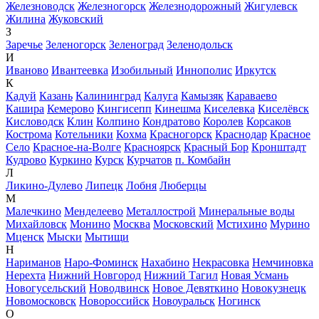
Железноводск
Железногорск
Железнодорожный
Жигулевск
Жилина
Жуковский
З
Заречье
Зеленогорск
Зеленоград
Зеленодольск
И
Иваново
Ивантеевка
Изобильный
Иннополис
Иркутск
К
Кадуй
Казань
Калининград
Калуга
Камызяк
Караваево
Кашира
Кемерово
Кингисепп
Кинешма
Киселевка
Киселёвск
Кисловодск
Клин
Колпино
Кондратово
Королев
Корсаков
Кострома
Котельники
Кохма
Красногорск
Краснодар
Красное
Село
Красное-на-Волге
Красноярск
Красный Бор
Кронштадт
Кудрово
Куркино
Курск
Курчатов
п. Комбайн
Л
Ликино-Дулево
Липецк
Лобня
Люберцы
М
Малечкино
Менделеево
Металлострой
Минеральные воды
Михайловск
Монино
Москва
Московский
Мстихино
Мурино
Мценск
Мыски
Мытищи
Н
Нариманов
Наро-Фоминск
Нахабино
Некрасовка
Немчиновка
Нерехта
Нижний Новгород
Нижний Тагил
Новая Усмань
Новогусельский
Новодвинск
Новое Девяткино
Новокузнецк
Новомосковск
Новороссийск
Новоуральск
Ногинск
О