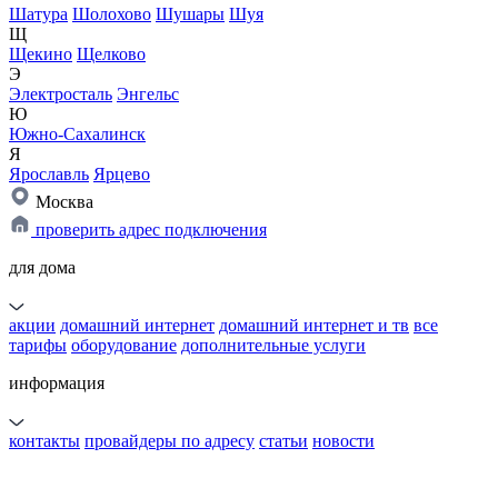
Шатура
Шолохово
Шушары
Шуя
Щ
Щекино
Щелково
Э
Электросталь
Энгельс
Ю
Южно-Сахалинск
Я
Ярославль
Ярцево
Москва
проверить адрес подключения
для дома
акции
домашний интернет
домашний интернет и тв
все
тарифы
оборудование
дополнительные услуги
информация
контакты
провайдеры по адресу
статьи
новости