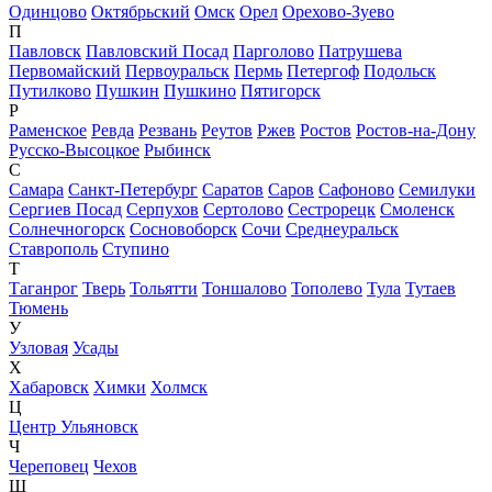
Одинцово
Октябрьский
Омск
Орел
Орехово-Зуево
П
Павловск
Павловский Посад
Парголово
Патрушева
Первомайский
Первоуральск
Пермь
Петергоф
Подольск
Путилково
Пушкин
Пушкино
Пятигорск
Р
Раменское
Ревда
Резвань
Реутов
Ржев
Ростов
Ростов-на-Дону
Русско-Высоцкое
Рыбинск
С
Самара
Санкт-Петербург
Саратов
Саров
Сафоново
Семилуки
Сергиев Посад
Серпухов
Сертолово
Сестрорецк
Смоленск
Солнечногорск
Сосновоборск
Сочи
Среднеуральск
Ставрополь
Ступино
Т
Таганрог
Тверь
Тольятти
Тоншалово
Тополево
Тула
Тутаев
Тюмень
У
Узловая
Усады
Х
Хабаровск
Химки
Холмск
Ц
Центр Ульяновск
Ч
Череповец
Чехов
Ш