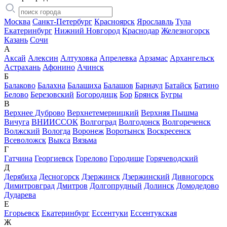
Москва
Санкт-Петербург
Красноярск
Ярославль
Тула
Екатеринбург
Нижний Новгород
Краснодар
Железногорск
Казань
Сочи
А
Аксай
Алексин
Алтуховка
Апрелевка
Арзамас
Архангельск
Астрахань
Афонино
Ачинск
Б
Балаково
Балахна
Балашиха
Балашов
Барнаул
Батайск
Батино
Белово
Березовский
Богородицк
Бор
Брянск
Бугры
В
Верхнее Дуброво
Верхнетемерницкий
Верхняя Пышма
Вичуга
ВНИИССОК
Волгоград
Волгодонск
Волгореченск
Волжский
Вологда
Воронеж
Воротынск
Воскресенск
Всеволожск
Выкса
Вязьма
Г
Гатчина
Георгиевск
Горелово
Городище
Горячеводский
Д
Дерябиха
Десногорск
Дзержинск
Дзержинский
Дивногорск
Димитровград
Дмитров
Долгопрудный
Долинск
Домодедово
Дударева
Е
Егорьевск
Екатеринбург
Ессентуки
Ессентукская
Ж